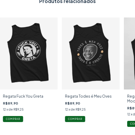
Produtos relacionados
Regata Fuck You Greta
Regata Todes é Meu Oves
Rega
Mode
R$89,90
R$89,90
R$8
12
x de
R$9,25
12
x de
R$9,25
12
x 
COMPRAR
COMPRAR
CO