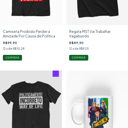
Camiseta Proibido Perder a
Regata MST Vai Trabalhar
Amizade Por Causa de Política
Vagabundo
R$99,90
R$89,90
12
x de
R$10,28
12
x de
R$9,25
COMPRAR
COMPRAR