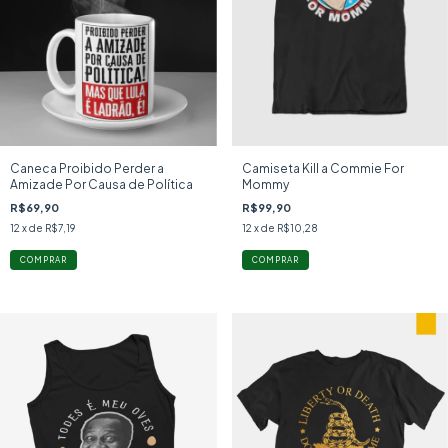
Caneca Proibido Perder a
Camiseta Kill a Commie For
Amizade Por Causa de Política
Mommy
R$69,90
R$99,90
12
x de
R$7,19
12
x de
R$10,28
COMPRAR