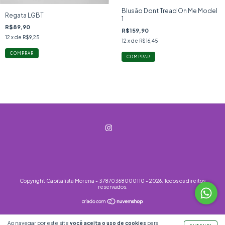
Blusão Dont Tread On Me Model
Regata LGBT
1
R$89,90
R$159,90
12
x de
R$9,25
12
x de
R$16,45
COMPRAR
COMPRAR
Copyright Capitalista Morena - 37870368000110 - 2026. Todos os direitos
reservados.
Ao navegar por este site
você aceita o uso de cookies
para