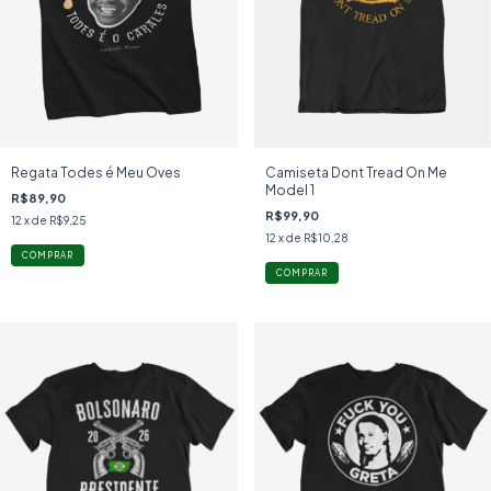
Regata Todes é Meu Oves
Camiseta Dont Tread On Me
Model 1
R$89,90
R$99,90
12
x de
R$9,25
12
x de
R$10,28
COMPRAR
COMPRAR