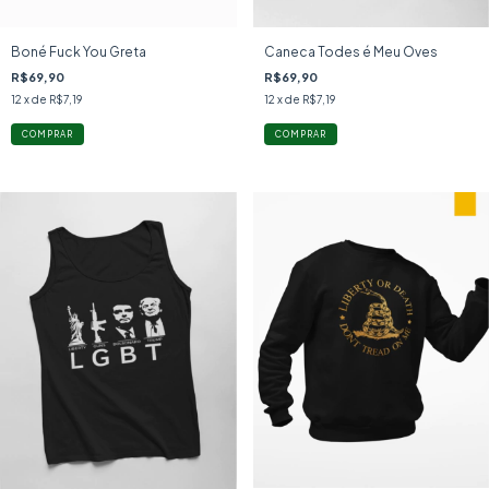
Boné Fuck You Greta
Caneca Todes é Meu Oves
R$69,90
R$69,90
12
x de
R$7,19
12
x de
R$7,19