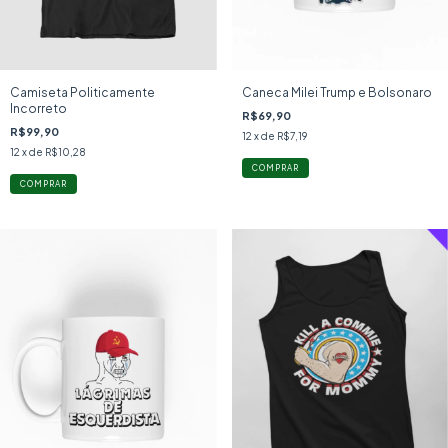
Camiseta Politicamente
Caneca Milei Trump e Bolsonaro
Incorreto
R$69,90
R$99,90
12
x de
R$7,19
12
x de
R$10,28
COMPRAR