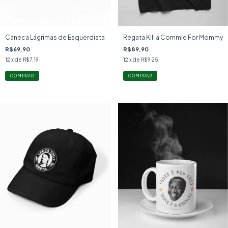
Caneca Lágrimas de Esquerdista
Regata Kill a Commie For Mommy
R$69,90
R$89,90
12
x de
R$7,19
12
x de
R$9,25
COMPRAR