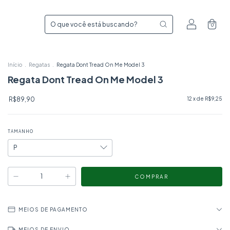
0
Início
.
Regatas
.
Regata Dont Tread On Me Model 3
Regata Dont Tread On Me Model 3
R$89,90
12
x de
R$9,25
TAMANHO
MEIOS DE PAGAMENTO
MEIOS DE ENVIO