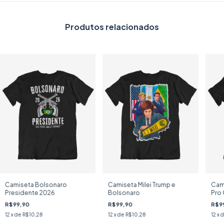
Produtos relacionados
Camiseta Bolsonaro
Camiseta Milei Trump e
Cami
Presidente 2026
Bolsonaro
Pro 
R$99,90
R$99,90
R$9
12
x de
R$10,28
12
x de
R$10,28
12
x 