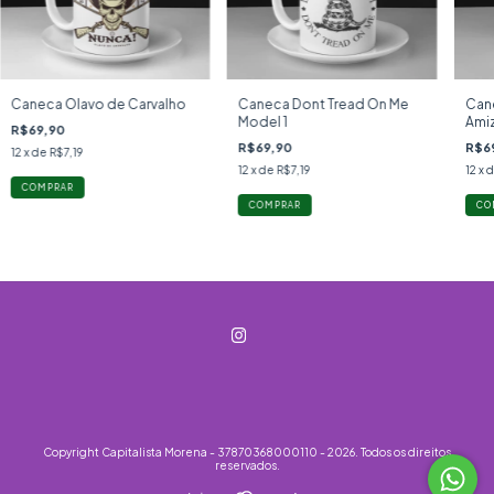
Caneca Olavo de Carvalho
Caneca Dont Tread On Me
Cane
Model 1
Ami
R$69,90
Polí
R$69,90
R$6
12
x de
R$7,19
12
x de
R$7,19
12
x 
Copyright Capitalista Morena - 37870368000110 - 2026. Todos os direitos
reservados.