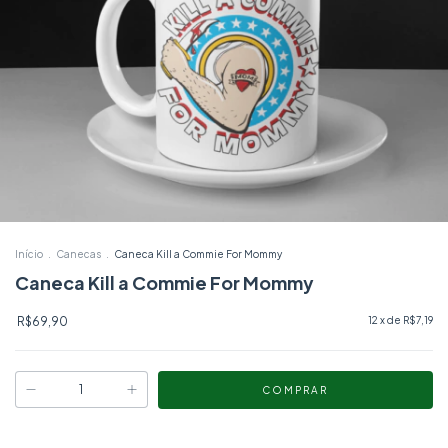
Início
.
Canecas
.
Caneca Kill a Commie For Mommy
Caneca Kill a Commie For Mommy
R$69,90
12
x de
R$7,19