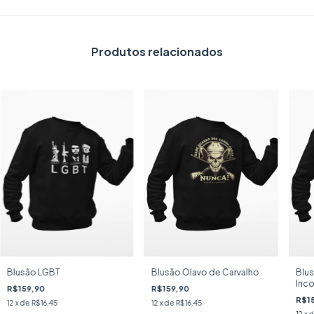
Produtos relacionados
Blusão LGBT
Blusão Olavo de Carvalho
Blus
Inco
R$159,90
R$159,90
R$1
12
x de
R$16,45
12
x de
R$16,45