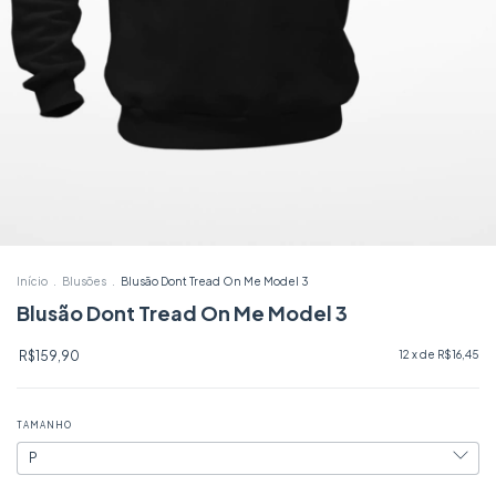
Início
.
Blusões
.
Blusão Dont Tread On Me Model 3
Blusão Dont Tread On Me Model 3
R$159,90
12
x de
R$16,45
TAMANHO